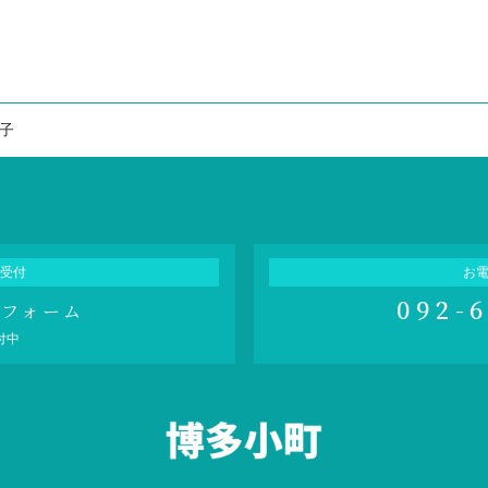
子
受付
お
092-
せフォーム
付中