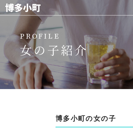
ホーム
PROFILE
博多小町について
女の子紹介
料金プラン
女の子紹介
代表挨拶
よくある質問
博多小町の女の子
リクルート