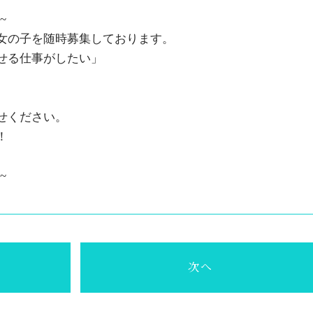
~
女の子を随時募集しております。
せる仕事がしたい」
せください。
！
~~
次へ