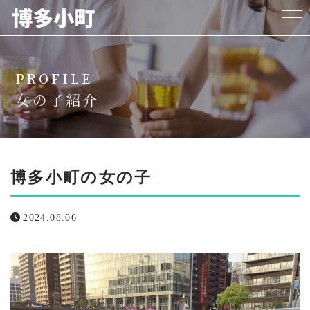
ホーム
PROFILE
博多小町について
女の子紹介
料金プラン
女の子紹介
博多小町の女の子
代表挨拶
2024.08.06
よくある質問
リクルート