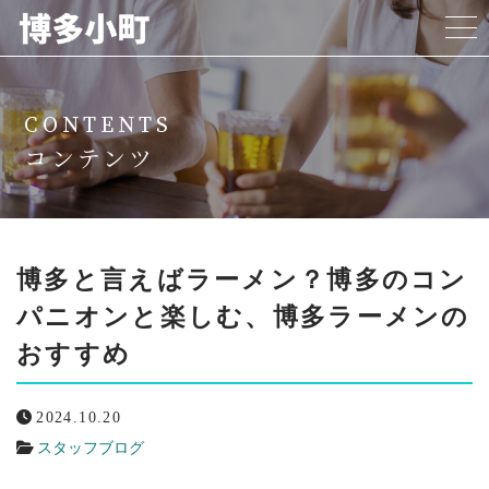
ホーム
CONTENTS
博多小町について
コンテンツ
料金プラン
女の子紹介
博多と言えばラーメン？博多のコン
パニオンと楽しむ、博多ラーメンの
代表挨拶
おすすめ
よくある質問
2024.10.20
リクルート
スタッフブログ