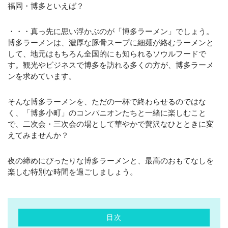
福岡・博多といえば？
提携先
・・・真っ先に思い浮かぶのが「博多ラーメン」でしょう。
コンテンツ
博多ラーメンは、濃厚な豚骨スープに細麺が絡むラーメンと
して、地元はもちろん全国的にも知られるソウルフードで
お問い合わせ
す。観光やビジネスで博多を訪れる多くの方が、博多ラーメ
ンを求めています。
CONTACT
そんな博多ラーメンを、ただの一杯で終わらせるのではな
く、「博多小町」のコンパニオンたちと一緒に楽しむこと
お問い合わせはこちら
で、二次会・三次会の場として華やかで贅沢なひとときに変
メールでの受付
えてみませんか？
お問い合わせフォーム
24時間受付中
夜の締めにぴったりな博多ラーメンと、最高のおもてなしを
楽しむ特別な時間を過ごしましょう。
お電話での受付
092-683-3495
目次