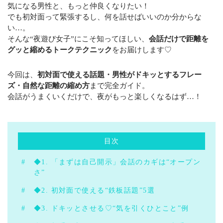
気になる男性と、もっと仲良くなりたい！
提携先
でも初対面って緊張するし、何を話せばいいのか分からな
い…。
コンテンツ
そんな“夜遊び女子”にこそ知ってほしい、
会話だけで距離を
グッと縮めるトークテクニック
をお届けします♡
お問い合わせ
今回は、
初対面で使える話題・男性がドキッとするフレー
ズ・自然な距離の縮め方
まで完全ガイド。
CONTACT
会話がうまくいくだけで、夜がもっと楽しくなるはず…！
お問い合わせはこちら
メールでの受付
目次
お問い合わせフォーム
24時間受付中
◆1. 「まずは自己開示」会話のカギは“オープン
さ”
お電話での受付
◆2. 初対面で使える“鉄板話題”5選
092-683-3495
◆3. ドキッとさせる♡“気を引くひとこと”例