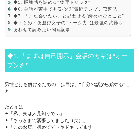
◆5. 距離感を詰める“物理トリック”
◆6. 会話が苦手でも安心♡“質問テンプレ”3連発
◆7. 「また会いたい」と思わせる“締めのひとこと”
◆まとめ：夜遊び女子の“トーク力”は最強の武器♡
あわせて読みたい関連記事：
◆1. 「まずは自己開示」会話のカギは“オー
プンさ”
男性と打ち解けるための一歩目は、“自分の話から始める”こ
と。
たとえば——
✦「私、実は人見知りで…」
✦「さっきまで緊張してました（笑）」
✦「このお店、初めてでドキドキしてます」