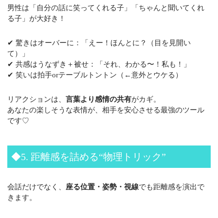
男性は「自分の話に笑ってくれる子」「ちゃんと聞いてくれ
る子」が大好き！
✔ 驚きはオーバーに：「えー！ほんとに？（目を見開い
て）」
✔ 共感はうなずき＋被せ：「それ、わかる〜！私も！」
✔ 笑いは拍手orテーブルトントン（←意外とウケる）
リアクションは、
言葉より感情の共有
がカギ。
あなたの楽しそうな表情が、相手を安心させる最強のツール
です♡
◆5. 距離感を詰める“物理トリック”
会話だけでなく、
座る位置・姿勢・視線
でも距離感を演出で
きます。