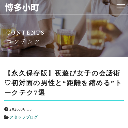
ホーム
CONTENTS
博多小町について
コンテンツ
料金プラン
女の子紹介
【永久保存版】夜遊び女子の会話術
♡初対面の男性と“距離を縮める”ト
代表挨拶
ークテク7選
よくある質問
2026.06.15
リクルート
スタッフブログ